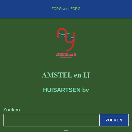
Ga
ZORG voor ZORG
naar
inhoud
AMSTEL en IJ
HUISARTSEN bv
Zoeken
ZOEKEN