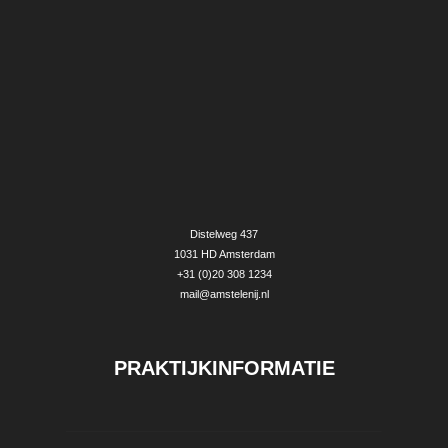
Distelweg 437
1031 HD Amsterdam
+31 (0)20 308 1234
mail@amstelenij.nl
P
RAKTIJKINFORMATIE