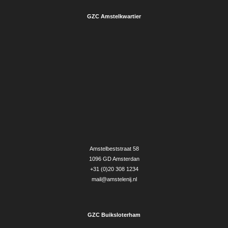
GZC Amstelkwartier
Amstelbeststraat 58
1096 GD Amsterdan
+31 (0)20 308 1234
mail@amstelenij.nl
GZC Buiksloterham