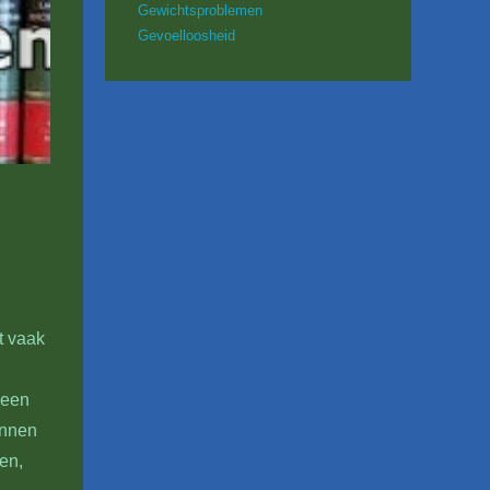
Gewichtsproblemen
Gevoelloosheid
pgeblazen
t vaak
 een
unnen
en,