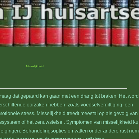
Misselijkheid
, Brak, Kokhalzen, Braakneigingen, Onpasselijkheid, Walging, O
gevoel, Duizeligheid, Maagklachten, Overgeven, Ziek, Onwel,
maag dat gepaard kan gaan met een drang tot braken. Het word
rschillende oorzaken hebben, zoals voedselvergiftiging, een
emotionele stress. Misselijkheid treedt meestal op als gevolg van
ingssysteem of het zenuwstelsel. Symptomen van misselijkheid k
kneigingen. Behandelingsopties omvatten onder andere rust nem