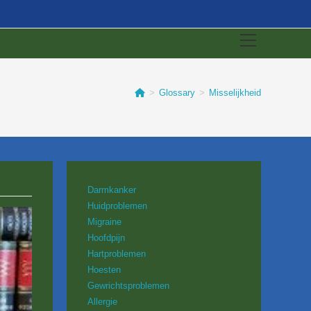
Bekijk
sitemenu
>
Glossary
>
Misselijkheid
Darmkanker
Huidproblemen
Migraine
Hoofdpijn
Hartproblemen
Hoesten
Gewrichtsproblemen
Allergie