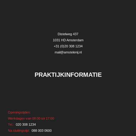
Distelweg 437
1031 HD Amsterdam
+31 (0)20 308 1234
mail@amstelenij.nl
P
RAKTIJKINFORMATIE
Openingstijden:
Werkdagen van 08:00 tot 17:00
Tel.:
020 308 1234
Na sluitingstijd:
088 003 0600