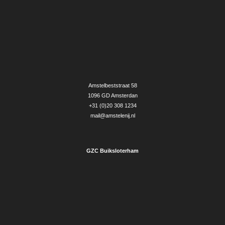
Amstelbeststraat 58
1096 GD Amsterdan
+31 (0)20 308 1234
mail@amstelenij.nl
GZC Buiksloterham