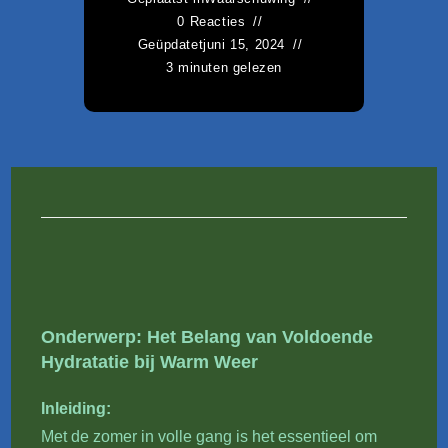
0 Reacties
Geüpdatet
juni 15, 2024
3 minuten gelezen
Hydratatie, Vochtinname, Warm weer, Leeftijdsgroepen, Dehydratatie, Gevolgen, Onvoldoende drinken,
Overmatig drinken, Kinderen, Ouderen, Dorstgevoel, Hitte-uitputting, Hitteberoerte, Hyponatriëmie,
Praktische tips, Waterconsumptie, Fruit en groenten, Alcohol, Cafeïne, Urinekleur
Onderwerp: Het Belang van Voldoende
Hydratatie bij Warm Weer
Inleiding:
Met de zomer in volle gang is het essentieel om