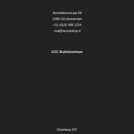
Amstelbeststraat 58
1096 GD Amsterdan
+31 (0)20 308 1234
mail@amstelenij.nl
GZC Buiksloterham
Distelweg 437