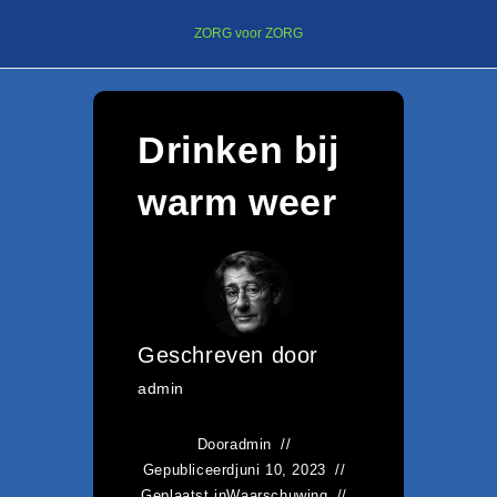
Ga
ZORG voor ZORG
naar
inhoud
Drinken bij
warm weer
Geschreven door
admin
Door
admin
Gepubliceerd
juni 10, 2023
Geplaatst in
Waarschuwing