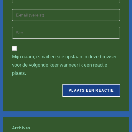
je
naam
Vul
of
je
gebruikersnaam
e-
Vul
in
mail
je
om
in
site
te
om
URL
reageren
te
Mijn naam, e-mail en site opslaan in deze browser
in
kunnen
voor de volgende keer wanneer ik een reactie
(optioneel)
reageren
plaats.
Archives